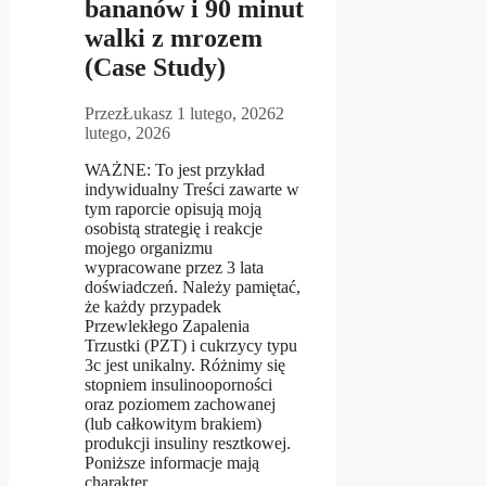
bananów i 90 minut
walki z mrozem
(Case Study)
Przez
Łukasz
1 lutego, 2026
2
lutego, 2026
WAŻNE: To jest przykład
indywidualny Treści zawarte w
tym raporcie opisują moją
osobistą strategię i reakcje
mojego organizmu
wypracowane przez 3 lata
doświadczeń. Należy pamiętać,
że każdy przypadek
Przewlekłego Zapalenia
Trzustki (PZT) i cukrzycy typu
3c jest unikalny. Różnimy się
stopniem insulinooporności
oraz poziomem zachowanej
(lub całkowitym brakiem)
produkcji insuliny resztkowej.
Poniższe informacje mają
charakter …