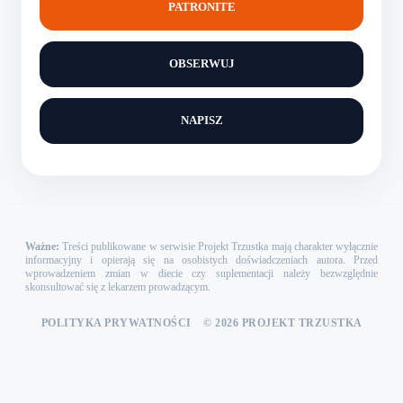
PATRONITE
OBSERWUJ
NAPISZ
Ważne:
Treści publikowane w serwisie Projekt Trzustka mają charakter wyłącznie
informacyjny i opierają się na osobistych doświadczeniach autora. Przed
wprowadzeniem zmian w diecie czy suplementacji należy bezwzględnie
skonsultować się z lekarzem prowadzącym.
POLITYKA PRYWATNOŚCI
|
© 2026 PROJEKT TRZUSTKA