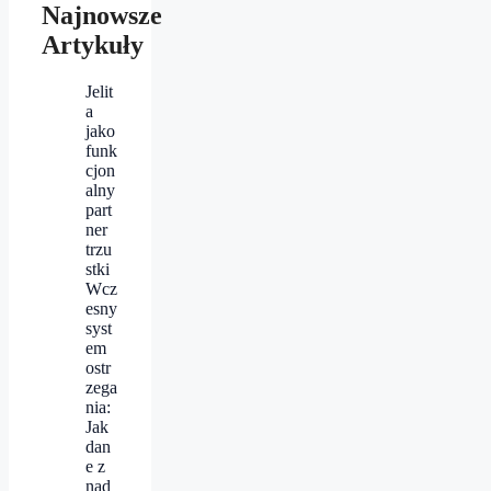
Najnowsze
Artykuły
Jelit
a
jako
funk
cjon
alny
part
ner
trzu
stki
Wcz
esny
syst
em
ostr
zega
nia:
Jak
dan
e z
nad