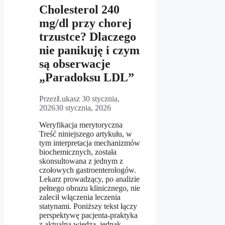
Cholesterol 240
mg/dl przy chorej
trzustce? Dlaczego
nie panikuję i czym
są obserwacje
„Paradoksu LDL”
Przez
Łukasz
30 stycznia,
2026
30 stycznia, 2026
Weryfikacja merytoryczna
Treść niniejszego artykułu, w
tym interpretacja mechanizmów
biochemicznych, została
skonsultowana z jednym z
czołowych gastroenterologów.
Lekarz prowadzący, po analizie
pełnego obrazu klinicznego, nie
zalecił włączenia leczenia
statynami. Poniższy tekst łączy
perspektywę pacjenta-praktyka
z aktualną wiedzą, jednak