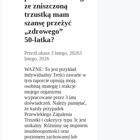
ze zniszczoną
trzustką mam
szansę przeżyć
„zdrowego”
50‑latka?
Przez
Łukasz
3 lutego, 2026
3
lutego, 2026
WAŻNE: To jest przykład
indywidualny Treści zawarte w
tym raporcie opisują moją
osobistą strategię i reakcje
mojego organizmu
wypracowane przez 3 lata
doświadczeń. Należy pamiętać,
że każdy przypadek
Przewlekłego Zapalenia
Trzustki i cukrzycy typu 3c jest
unikalny. Różnimy się stopniem
insulinooporności oraz
poziomem zachowanej lub