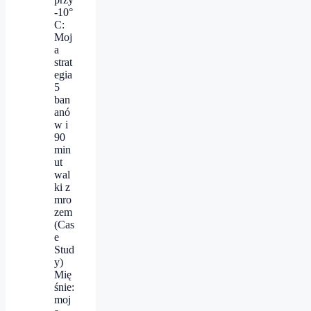
-10°
C:
Moj
a
strat
egia
5
ban
anó
w i
90
min
ut
wal
ki z
mro
zem
(Cas
e
Stud
y)
Mię
śnie:
moj