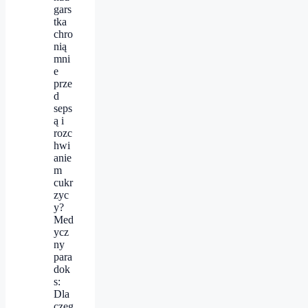
gars
tka
chro
nią
mni
e
prze
d
seps
ą i
rozc
hwi
anie
m
cukr
zyc
y?
Med
ycz
ny
para
dok
s:
Dla
czeg