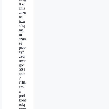
o ze
znis
zczo
ną
trzu
stką
ma
m
szan
sę
prze
żyć
„zdr
owe
go”
50‑l
atka
?
Glik
emi
a
pod
kont
rolą
przy