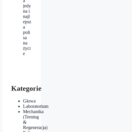
a
jedy
na i
najl
epsz
a
poli
sa
na
życi
e
Kategorie
Głowa
Laboratorium
Mechanika
(Trening
&
Regeneracja)