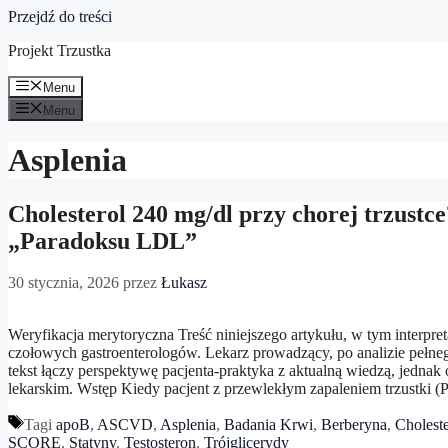
Przejdź do treści
Projekt Trzustka
Menu
Menu
Asplenia
Cholesterol 240 mg/dl przy chorej trzustc
„Paradoksu LDL”
30 stycznia, 2026
przez
Łukasz
Weryfikacja merytoryczna Treść niniejszego artykułu, w tym interp
czołowych gastroenterologów. Lekarz prowadzący, po analizie pełnego
tekst łączy perspektywę pacjenta-praktyka z aktualną wiedzą, jedna
lekarskim. Wstęp Kiedy pacjent z przewlekłym zapaleniem trzustki 
Tagi
apoB
,
ASCVD
,
Asplenia
,
Badania Krwi
,
Berberyna
,
Choleste
SCORE
,
Statyny
,
Testosteron
,
Trójglicerydy