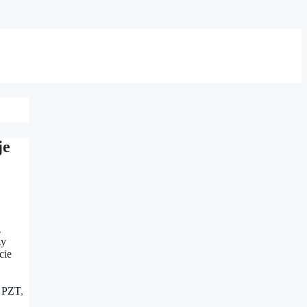
je
z
zy
cie
,
PZT
,