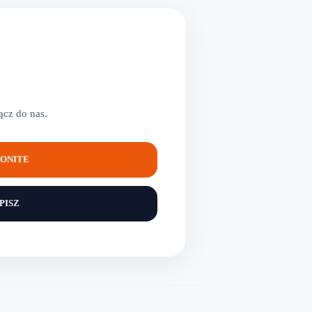
cz do nas.
ONITE
PISZ