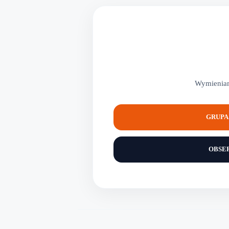
Wymieniam
GRUPA 
OBSE