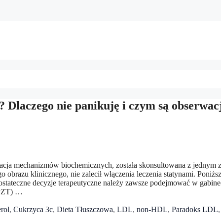
e? Dlaczego nie panikuję i czym są obserwac
retacja mechanizmów biochemicznych, została skonsultowana z jednym 
 obrazu klinicznego, nie zalecił włączenia leczenia statynami. Poniżs
k ostateczne decyzje terapeutyczne należy zawsze podejmować w gabine
(PZT) …
rol
,
Cukrzyca 3c
,
Dieta Tłuszczowa
,
LDL
,
non-HDL
,
Paradoks LDL