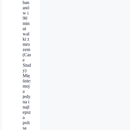
ban
anó
w i
90
min
ut
wal
ki z
mro
zem
(Cas
e
Stud
y)
Mię
śnie:
moj
a
jedy
na i
najl
epsz
a
poli
sa