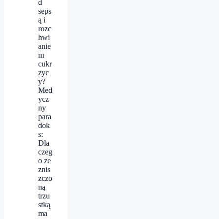
d
seps
ą i
rozc
hwi
anie
m
cukr
zyc
y?
Med
ycz
ny
para
dok
s:
Dla
czeg
o ze
znis
zczo
ną
trzu
stką
ma