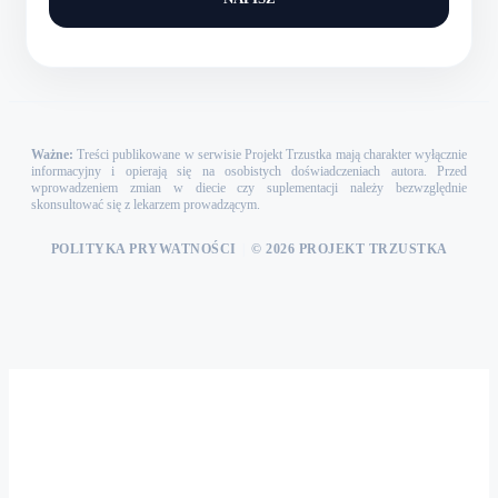
Ważne:
Treści publikowane w serwisie Projekt Trzustka mają charakter wyłącznie
informacyjny i opierają się na osobistych doświadczeniach autora. Przed
wprowadzeniem zmian w diecie czy suplementacji należy bezwzględnie
skonsultować się z lekarzem prowadzącym.
POLITYKA PRYWATNOŚCI
|
© 2026 PROJEKT TRZUSTKA