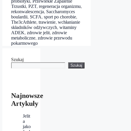
probiotyki
,
Przewlekłe Zapalenie
Trzustki
,
PZT
,
regeneracja organizmu
,
rekonwalescencja
,
Saccharomyces
boulardii
,
SCFA
,
sport po chorobie
,
The3cAthlete
,
trawienie
,
wchłanianie
składników odżywczych
,
witaminy
ADEK
,
zdrowie jelit
,
zdrowie
metaboliczne
,
zdrowie przewodu
pokarmowego
Szukaj
Szukaj
Najnowsze
Artykuły
Jelit
a
jako