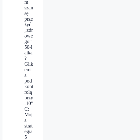
m
szan
sę
prze
żyć
„zdr
owe
go”
50‑l
atka
?
Glik
emi
a
pod
kont
rolą
przy
-10°
C:
Moj
a
strat
egia
5