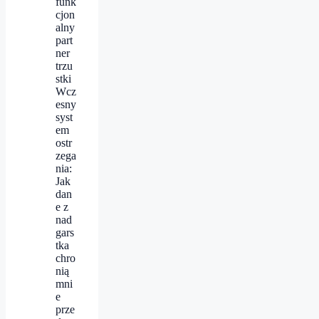
funk
cjon
alny
part
ner
trzu
stki
Wcz
esny
syst
em
ostr
zega
nia:
Jak
dan
e z
nad
gars
tka
chro
nią
mni
e
prze