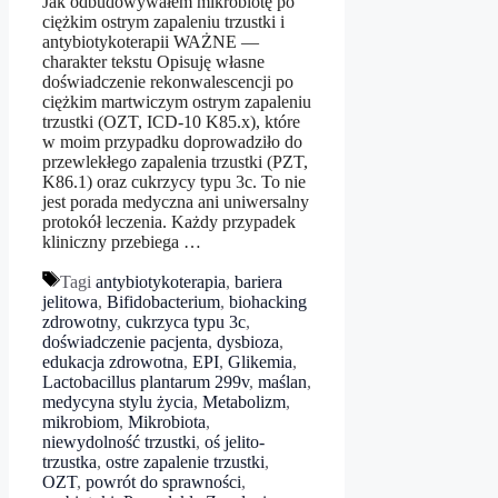
Jak odbudowywałem mikrobiotę po
ciężkim ostrym zapaleniu trzustki i
antybiotykoterapii WAŻNE —
charakter tekstu Opisuję własne
doświadczenie rekonwalescencji po
ciężkim martwiczym ostrym zapaleniu
trzustki (OZT, ICD-10 K85.x), które
w moim przypadku doprowadziło do
przewlekłego zapalenia trzustki (PZT,
K86.1) oraz cukrzycy typu 3c. To nie
jest porada medyczna ani uniwersalny
protokół leczenia. Każdy przypadek
kliniczny przebiega …
Tagi
antybiotykoterapia
,
bariera
jelitowa
,
Bifidobacterium
,
biohacking
zdrowotny
,
cukrzyca typu 3c
,
doświadczenie pacjenta
,
dysbioza
,
edukacja zdrowotna
,
EPI
,
Glikemia
,
Lactobacillus plantarum 299v
,
maślan
,
medycyna stylu życia
,
Metabolizm
,
mikrobiom
,
Mikrobiota
,
niewydolność trzustki
,
oś jelito-
trzustka
,
ostre zapalenie trzustki
,
OZT
,
powrót do sprawności
,