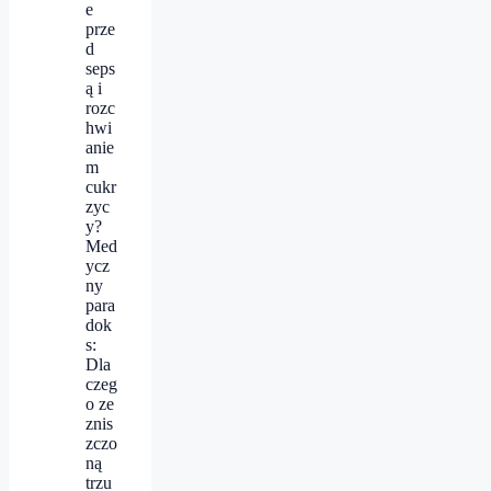
e
prze
d
seps
ą i
rozc
hwi
anie
m
cukr
zyc
y?
Med
ycz
ny
para
dok
s:
Dla
czeg
o ze
znis
zczo
ną
trzu