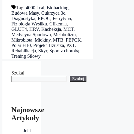
Tagi
4000 kcal
,
Biohacking
,
Budowa Masy
,
Cukrzyca 3c
,
Diagnostyka
,
EPOC
,
Ferrytyna
,
Fizjologia Wysiłku
,
Glikemia
,
GLUT4
,
HRV
,
Kacheksja
,
MCT
,
Medycyna Sportowa
,
Metabolizm
,
Mikrobiota
,
Miokiny
,
MTB
,
PEPCK
,
Polar H10
,
Projekt Trzustka
,
PZT
,
Rehabilitacja
,
Skyr
,
Sport z chorobą
,
Trening Siłowy
Szukaj
Szukaj
Najnowsze
Artykuły
Jelit