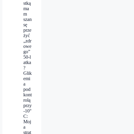
stką
ma
m
szan
sę
prze
żyć
„zdr
owe
go”
50‑l
atka
?
Glik
emi
a
pod
kont
rolą
przy
-10°
C:
Moj
a
strat