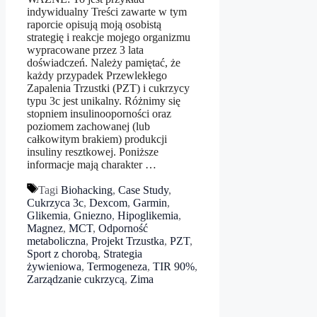
indywidualny Treści zawarte w tym
raporcie opisują moją osobistą
strategię i reakcje mojego organizmu
wypracowane przez 3 lata
doświadczeń. Należy pamiętać, że
każdy przypadek Przewlekłego
Zapalenia Trzustki (PZT) i cukrzycy
typu 3c jest unikalny. Różnimy się
stopniem insulinooporności oraz
poziomem zachowanej (lub
całkowitym brakiem) produkcji
insuliny resztkowej. Poniższe
informacje mają charakter …
Tagi
Biohacking
,
Case Study
,
Cukrzyca 3c
,
Dexcom
,
Garmin
,
Glikemia
,
Gniezno
,
Hipoglikemia
,
Magnez
,
MCT
,
Odporność
metaboliczna
,
Projekt Trzustka
,
PZT
,
Sport z chorobą
,
Strategia
żywieniowa
,
Termogeneza
,
TIR 90%
,
Zarządzanie cukrzycą
,
Zima