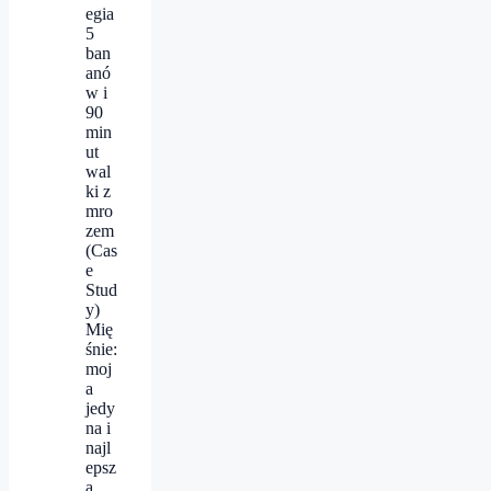
egia
5
ban
anó
w i
90
min
ut
wal
ki z
mro
zem
(Cas
e
Stud
y)
Mię
śnie:
moj
a
jedy
na i
najl
epsz
a