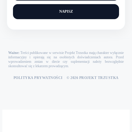
NAPISZ
Ważne:
Treści publikowane w serwisie Projekt Trzustka mają charakter wyłącznie
informacyjny i opierają się na osobistych doświadczeniach autora. Przed
wprowadzeniem zmian w diecie czy suplementacji należy bezwzględnie
skonsultować się z lekarzem prowadzącym.
POLITYKA PRYWATNOŚCI
|
© 2026 PROJEKT TRZUSTKA