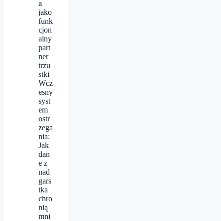
a
jako
funk
cjon
alny
part
ner
trzu
stki
Wcz
esny
syst
em
ostr
zega
nia:
Jak
dan
e z
nad
gars
tka
chro
nią
mni