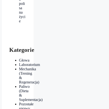
poli
sa
na
życi
e
Kategorie
Głowa
Laboratorium
Mechanika
(Trening
&
Regeneracja)
Paliwo
(Dieta
&
Suplementacja)
Pozostałe
sprawy