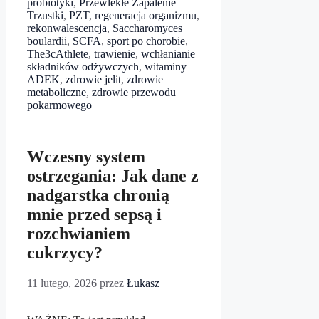
probiotyki
,
Przewlekłe Zapalenie
Trzustki
,
PZT
,
regeneracja organizmu
,
rekonwalescencja
,
Saccharomyces
boulardii
,
SCFA
,
sport po chorobie
,
The3cAthlete
,
trawienie
,
wchłanianie
składników odżywczych
,
witaminy
ADEK
,
zdrowie jelit
,
zdrowie
metaboliczne
,
zdrowie przewodu
pokarmowego
Wczesny system
ostrzegania: Jak dane z
nadgarstka chronią
mnie przed sepsą i
rozchwianiem
cukrzycy?
11 lutego, 2026
przez
Łukasz