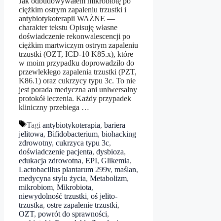
Jak odbudowywałem mikrobiotę po
ciężkim ostrym zapaleniu trzustki i
antybiotykoterapii WAŻNE —
charakter tekstu Opisuję własne
doświadczenie rekonwalescencji po
ciężkim martwiczym ostrym zapaleniu
trzustki (OZT, ICD-10 K85.x), które
w moim przypadku doprowadziło do
przewlekłego zapalenia trzustki (PZT,
K86.1) oraz cukrzycy typu 3c. To nie
jest porada medyczna ani uniwersalny
protokół leczenia. Każdy przypadek
kliniczny przebiega …
Tagi
antybiotykoterapia
,
bariera
jelitowa
,
Bifidobacterium
,
biohacking
zdrowotny
,
cukrzyca typu 3c
,
doświadczenie pacjenta
,
dysbioza
,
edukacja zdrowotna
,
EPI
,
Glikemia
,
Lactobacillus plantarum 299v
,
maślan
,
medycyna stylu życia
,
Metabolizm
,
mikrobiom
,
Mikrobiota
,
niewydolność trzustki
,
oś jelito-
trzustka
,
ostre zapalenie trzustki
,
OZT
,
powrót do sprawności
,