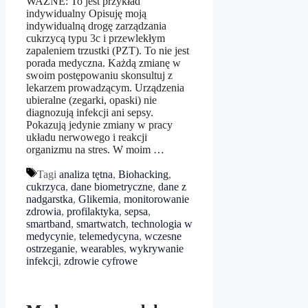
WAŻNE: To jest przykład
indywidualny Opisuję moją
indywidualną drogę zarządzania
cukrzycą typu 3c i przewlekłym
zapaleniem trzustki (PZT). To nie jest
porada medyczna. Każdą zmianę w
swoim postępowaniu skonsultuj z
lekarzem prowadzącym. Urządzenia
ubieralne (zegarki, opaski) nie
diagnozują infekcji ani sepsy.
Pokazują jedynie zmiany w pracy
układu nerwowego i reakcji
organizmu na stres. W moim …
Tagi
analiza tętna
,
Biohacking
,
cukrzyca
,
dane biometryczne
,
dane z
nadgarstka
,
Glikemia
,
monitorowanie
zdrowia
,
profilaktyka
,
sepsa
,
smartband
,
smartwatch
,
technologia w
medycynie
,
telemedycyna
,
wczesne
ostrzeganie
,
wearables
,
wykrywanie
infekcji
,
zdrowie cyfrowe