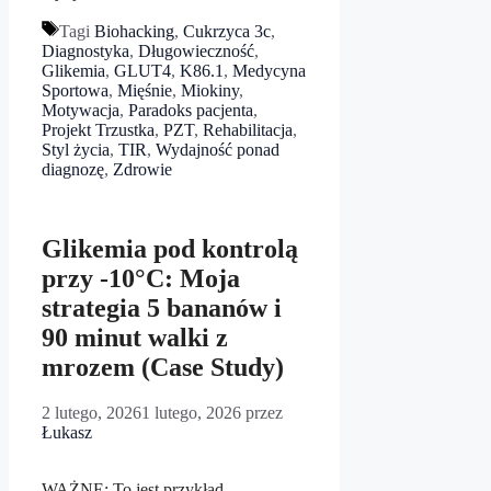
Tagi
Biohacking
,
Cukrzyca 3c
,
Diagnostyka
,
Długowieczność
,
Glikemia
,
GLUT4
,
K86.1
,
Medycyna
Sportowa
,
Mięśnie
,
Miokiny
,
Motywacja
,
Paradoks pacjenta
,
Projekt Trzustka
,
PZT
,
Rehabilitacja
,
Styl życia
,
TIR
,
Wydajność ponad
diagnozę
,
Zdrowie
Glikemia pod kontrolą
przy -10°C: Moja
strategia 5 bananów i
90 minut walki z
mrozem (Case Study)
2 lutego, 2026
1 lutego, 2026
przez
Łukasz
WAŻNE: To jest przykład