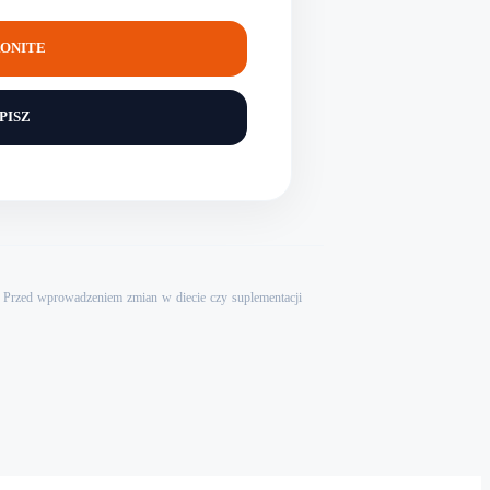
ONITE
PISZ
a. Przed wprowadzeniem zmian w diecie czy suplementacji