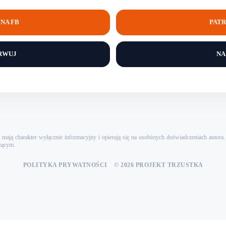
NA FB
PATR
RWUJ
NA
mają charakter wyłącznie informacyjny i opierają się na osobistych doświadczeniach autor
zącym.
POLITYKA PRYWATNOŚCI
|
© 2026 PROJEKT TRZUSTKA