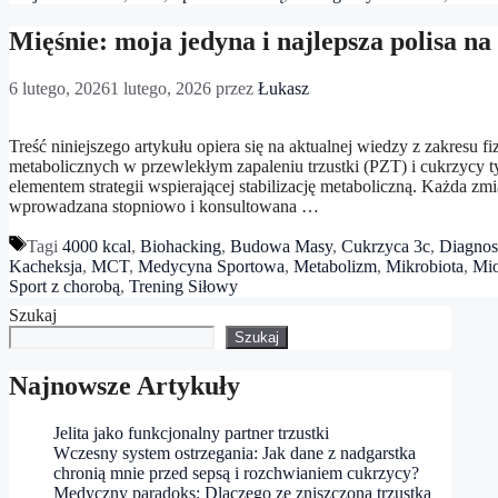
Mięśnie: moja jedyna i najlepsza polisa na
6 lutego, 2026
1 lutego, 2026
przez
Łukasz
Treść niniejszego artykułu opiera się na aktualnej wiedzy z zakresu f
metabolicznych w przewlekłym zapaleniu trzustki (PZT) i cukrzycy ty
elementem strategii wspierającej stabilizację metaboliczną. Każda z
wprowadzana stopniowo i konsultowana …
Tagi
4000 kcal
,
Biohacking
,
Budowa Masy
,
Cukrzyca 3c
,
Diagnos
Kacheksja
,
MCT
,
Medycyna Sportowa
,
Metabolizm
,
Mikrobiota
,
Mio
Sport z chorobą
,
Trening Siłowy
Szukaj
Szukaj
Najnowsze Artykuły
Jelita jako funkcjonalny partner trzustki
Wczesny system ostrzegania: Jak dane z nadgarstka
chronią mnie przed sepsą i rozchwianiem cukrzycy?
Medyczny paradoks: Dlaczego ze zniszczoną trzustką