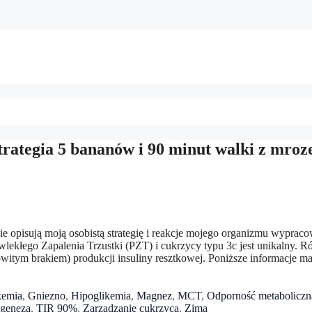
trategia 5 bananów i 90 minut walki z mro
e opisują moją osobistą strategię i reakcje mojego organizmu wyprac
wlekłego Zapalenia Trzustki (PZT) i cukrzycy typu 3c jest unikalny. 
witym brakiem) produkcji insuliny resztkowej. Poniższe informacje ma
kemia
,
Gniezno
,
Hipoglikemia
,
Magnez
,
MCT
,
Odporność metaboliczn
geneza
,
TIR 90%
,
Zarządzanie cukrzycą
,
Zima