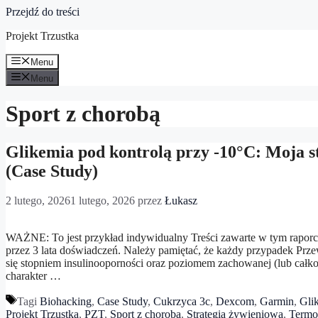
Przejdź do treści
Projekt Trzustka
Menu
Menu
Sport z chorobą
Glikemia pod kontrolą przy -10°C: Moja s
(Case Study)
2 lutego, 2026
1 lutego, 2026
przez
Łukasz
WAŻNE: To jest przykład indywidualny Treści zawarte w tym raporci
przez 3 lata doświadczeń. Należy pamiętać, że każdy przypadek Prze
się stopniem insulinooporności oraz poziomem zachowanej (lub całko
charakter …
Tagi
Biohacking
,
Case Study
,
Cukrzyca 3c
,
Dexcom
,
Garmin
,
Gli
Projekt Trzustka
,
PZT
,
Sport z chorobą
,
Strategia żywieniowa
,
Termo