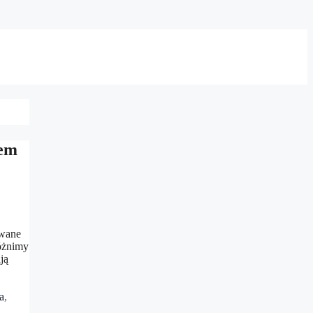
zem
owane
Różnimy
ją
a
,