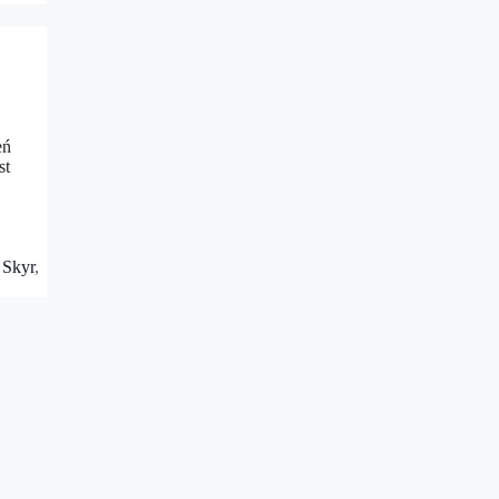
eń
st
,
Skyr
,