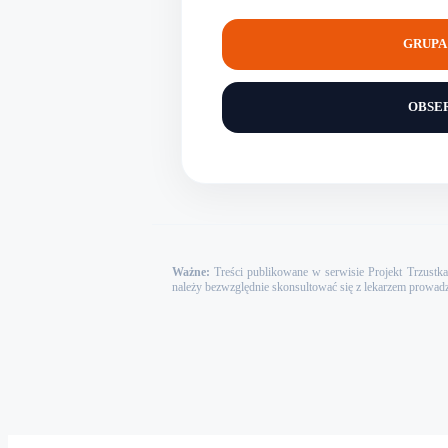
GRUPA 
OBSE
Ważne:
Treści publikowane w serwisie Projekt Trzustka 
należy bezwzględnie skonsultować się z lekarzem prowad