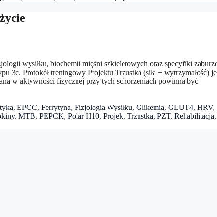
 życie
izjologii wysiłku, biochemii mięśni szkieletowych oraz specyfiki zaburz
pu 3c. Protokół treningowy Projektu Trzustka (siła + wytrzymałość) je
miana w aktywności fizycznej przy tych schorzeniach powinna być
tyka
,
EPOC
,
Ferrytyna
,
Fizjologia Wysiłku
,
Glikemia
,
GLUT4
,
HRV
,
kiny
,
MTB
,
PEPCK
,
Polar H10
,
Projekt Trzustka
,
PZT
,
Rehabilitacja