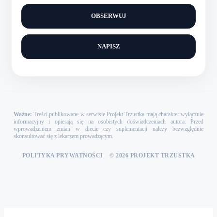
OBSERWUJ
NAPISZ
Ważne:
Treści publikowane w serwisie Projekt Trzustka mają charakter wyłącznie
informacyjny i opierają się na osobistych doświadczeniach autora. Przed
wprowadzeniem zmian w diecie czy suplementacji należy bezwzględnie
skonsultować się z lekarzem prowadzącym.
POLITYKA PRYWATNOŚCI
|
© 2026 PROJEKT TRZUSTKA