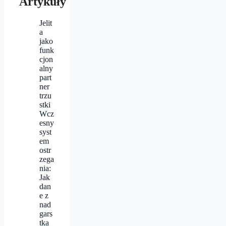
Artykuły
Jelit
a
jako
funk
cjon
alny
part
ner
trzu
stki
Wcz
esny
syst
em
ostr
zega
nia:
Jak
dan
e z
nad
gars
tka