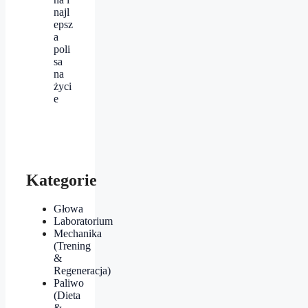
najl
epsz
a
poli
sa
na
życi
e
Kategorie
Głowa
Laboratorium
Mechanika
(Trening
&
Regeneracja)
Paliwo
(Dieta
&