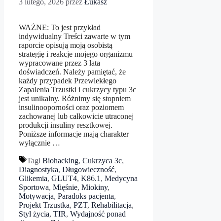
3 lutego, 2026
przez
Łukasz
WAŻNE: To jest przykład
indywidualny Treści zawarte w tym
raporcie opisują moją osobistą
strategię i reakcje mojego organizmu
wypracowane przez 3 lata
doświadczeń. Należy pamiętać, że
każdy przypadek Przewlekłego
Zapalenia Trzustki i cukrzycy typu 3c
jest unikalny. Różnimy się stopniem
insulinooporności oraz poziomem
zachowanej lub całkowicie utraconej
produkcji insuliny resztkowej.
Poniższe informacje mają charakter
wyłącznie …
Tagi
Biohacking
,
Cukrzyca 3c
,
Diagnostyka
,
Długowieczność
,
Glikemia
,
GLUT4
,
K86.1
,
Medycyna
Sportowa
,
Mięśnie
,
Miokiny
,
Motywacja
,
Paradoks pacjenta
,
Projekt Trzustka
,
PZT
,
Rehabilitacja
,
Styl życia
,
TIR
,
Wydajność ponad