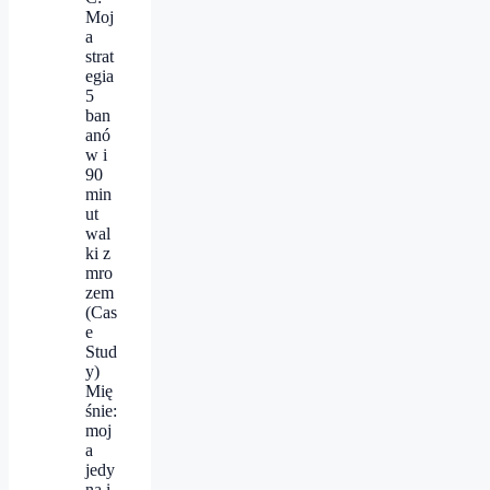
Moj
a
strat
egia
5
ban
anó
w i
90
min
ut
wal
ki z
mro
zem
(Cas
e
Stud
y)
Mię
śnie:
moj
a
jedy
na i