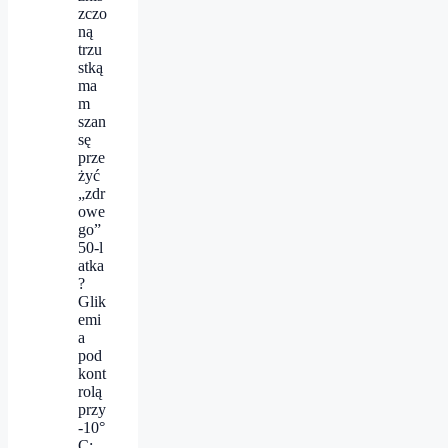
zczo
ną
trzu
stką
ma
m
szan
sę
prze
żyć
„zdr
owe
go”
50‑l
atka
?
Glik
emi
a
pod
kont
rolą
przy
-10°
C: