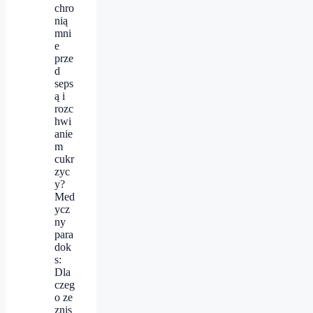
chro
nią
mni
e
prze
d
seps
ą i
rozc
hwi
anie
m
cukr
zyc
y?
Med
ycz
ny
para
dok
s:
Dla
czeg
o ze
znis