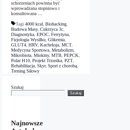
schorzeniach powinna być
wprowadzana stopniowo i
konsultowana …
Tagi
4000 kcal
,
Biohacking
,
Budowa Masy
,
Cukrzyca 3c
,
Diagnostyka
,
EPOC
,
Ferrytyna
,
Fizjologia Wysiłku
,
Glikemia
,
GLUT4
,
HRV
,
Kacheksja
,
MCT
,
Medycyna Sportowa
,
Metabolizm
,
Mikrobiota
,
Miokiny
,
MTB
,
PEPCK
,
Polar H10
,
Projekt Trzustka
,
PZT
,
Rehabilitacja
,
Skyr
,
Sport z chorobą
,
Trening Siłowy
Szukaj
Szukaj
Najnowsze