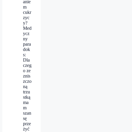
anie
m
cukr
zyc
y?
Med
ycz
ny
para
dok
s:
Dla
czeg
o ze
znis
zczo
ną
trzu
stką
ma
m
szan
sę
prze
żyć