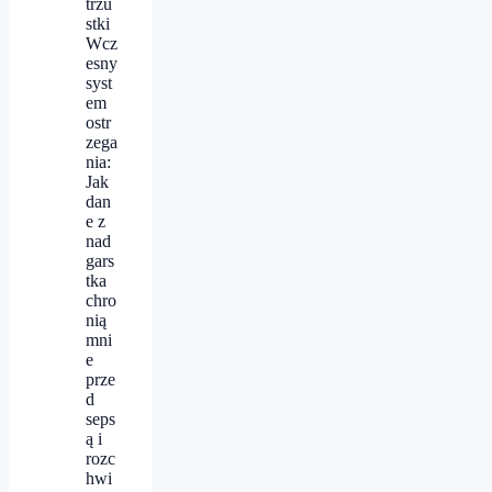
trzu
stki
Wcz
esny
syst
em
ostr
zega
nia:
Jak
dan
e z
nad
gars
tka
chro
nią
mni
e
prze
d
seps
ą i
rozc
hwi