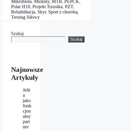
Mikrobiota
,
Miokiny
,
MTB
,
PEPCK
,
Polar H10
,
Projekt Trzustka
,
PZT
,
Rehabilitacja
,
Skyr
,
Sport z chorobą
,
Trening Siłowy
Szukaj
Szukaj
Najnowsze
Artykuły
Jelit
a
jako
funk
cjon
alny
part
ner