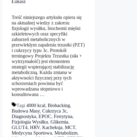
Łukasz
Treść niniejszego artykułu opiera się
na aktualnej wiedzy z zakresu
fizjologii wysiłku, biochemii mięśni
szkieletowych oraz specyfiki
zaburzeń metabolicznych w
przewlekłym zapaleniu trzustki (PZT)
i cukrzycy typu 3c. Protokół
treningowy Projektu Trzustka (siła +
wytrzymałość) jest elementem
strategii wspierającej stabilizację
metaboliczną. Każda zmiana w
aktywności fizycznej przy tych
schorzeniach powinna być
wprowadzana stopniowo i
konsultowana …
Tagi
4000 kcal
,
Biohacking
,
Budowa Masy
,
Cukrzyca 3c
,
Diagnostyka
,
EPOC
,
Ferrytyna
,
Fizjologia Wysiłku
,
Glikemia
,
GLUT4
,
HRV
,
Kacheksja
,
MCT
,
Medycyna Sportowa
,
Metabolizm
,