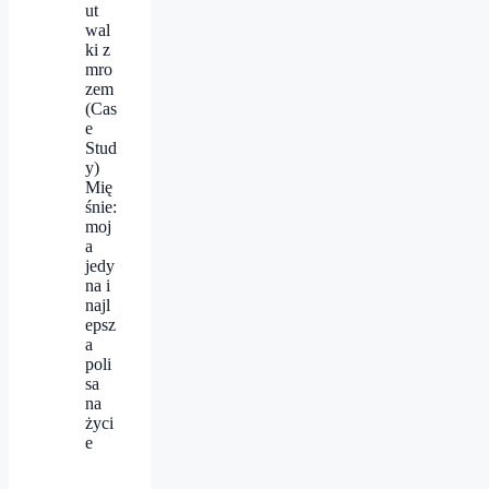
ut
wal
ki z
mro
zem
(Cas
e
Stud
y)
Mię
śnie:
moj
a
jedy
na i
najl
epsz
a
poli
sa
na
życi
e